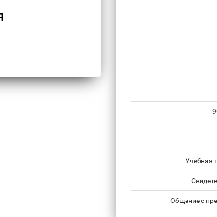
Я
9
Учебная 
Свидете
Общение с пре