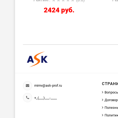
2424 руб.
СТРАН
mimv@ask-prof.ru
Вопросы
+_(___)___-____
Договор
Полезн
Политик