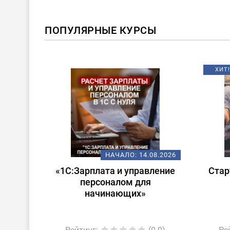
ПОПУЛЯРНЫЕ КУРСЫ
ХИТ!
08.2026
НАЧАЛО:
14.08.2026
 в
«1С:Зарплата и управление
Стар
ата и
персоналом для
лом»
начинающих»
0.0)
Рейтинг
:
(0.0)
Ре