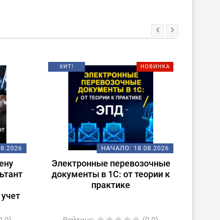
ХИТ!
НОВИНКА
08.2026
НАЧАЛО:
18.08.2026
ену
Электронные перевозочные
Испо
ьтант
документы в 1С: от теории к
ст
практике
(
 учет
0.0)
Рейтинг
:
(0.0)
Ре