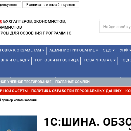
деокурсов
Расписание онлайн-курсов
0
БУХГАЛТЕРОВ, ЭКОНОМИСТОВ,
РАММИСТОВ
РСЫ ДЛЯ ОСВОЕНИЯ ПРОГРАММ 1С.
ТОВКА К ЭКЗАМЕНАМ
АДМИНИСТРИРОВАНИЕ
ЭДО
УНФ
ОВЛЯ И СКЛАД
ТОРГОВЛЯ И РОЗНИЦА
1С:ЗАРПЛАТА 8
1С:
А 1С
ДЛЯ ШКОЛЬНИКОВ
1С:УПРАВЛЕНИЕ ХОЛДИНГОМ
УПР
НОЕ УЧЕБНОЕ ТЕСТИРОВАНИЕ
ПОЛЕЗНЫЕ ССЫЛКИ
ИЧНОЙ ОФЕРТЫ
ПОЛИТИКА ОБРАБОТКИ ПЕРСОНАЛЬНЫХ ДАННЫХ
КО
й пример использования
1С:ШИНА. ОБЗ