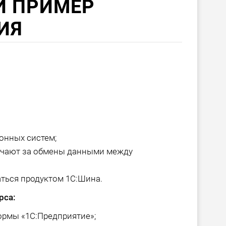
Й ПРИМЕР
ИЯ
онных систем;
ечают за обмены данными между
аться продуктом 1С:Шина.
рса:
ормы «1С:Предприятие»;