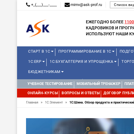
+_(___)___-____
mimv@ask-prof.ru
Список ви
ЕЖЕГОДНО БОЛЕЕ
1100
КАДРОВИКОВ И ПРОГ
ИСПОЛЬЗУЮТ НАШИ КУ
СТАРТ В 1С
ПРОГРАММИРОВАНИЕ В 1С
ПОДГО
1С:ERP
1С:БУХГАЛТЕРИЯ И УПРОЩЕНКА
ТОРГ
БЮДЖЕТНИКАМ
КУРСЫ ДЛЯ ШКОЛЬНИКОВ
ДИСТАНЦИОННАЯ ШКОЛ
УЧЕБНОЕ ТЕСТИРОВАНИЕ
МОБИЛЬНЫЙ ТРЕНАЖЕР
ПЛАТ
1С:МЕДИЦИНА
WEB, JAVA И ANDROID
ОНЛАЙН-КУРСЫ
ВОПРОСЫ И ОТВЕТЫ
ДОГОВОР ПУБЛ
»
»
Главная
1С:Элемент
1С:Шина. Обзор продукта и практически