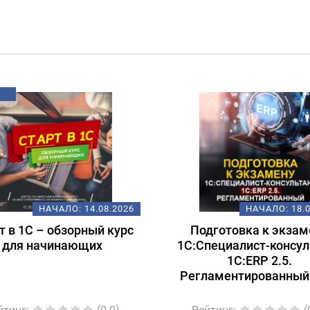
НАЧАЛО:
14.08.2026
НАЧАЛО:
18.
т в 1С – обзорный курс
Подготовка к экзам
для начинающих
1С:Специалист-консул
1С:ERP 2.5.
Регламентированный
йтинг
:
(0.0)
Рейтинг
:
(