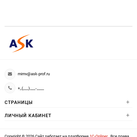
mimv@ask-prof.ru
+_(___)___-____
+
СТРАНИЦЫ
+
ЛИЧНЫЙ КАБИНЕТ
Copyright © 2026 Сайт работает на платформе
1С-Onliner
. Все права