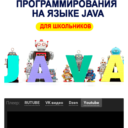
Плеер:
RUTUBE
VK видео
Dzen
Youtube